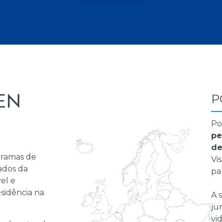
P
EN
Po
pe
de
gramas de
Vi
ados da
pa
el e
sidência na
A 
ju
vi