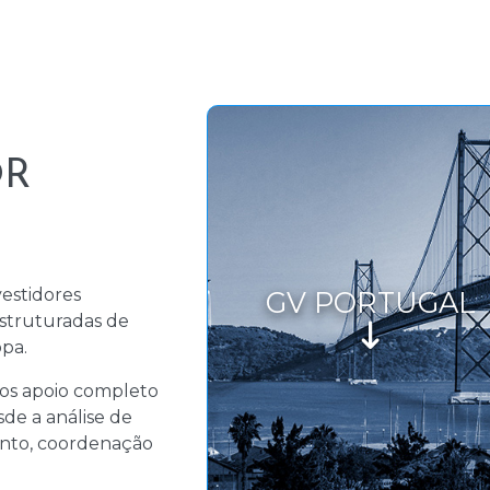
OR
O
estidores
GV PORTUGAL
estruturadas de
pa.
os apoio completo
de a análise de
mento, coordenação