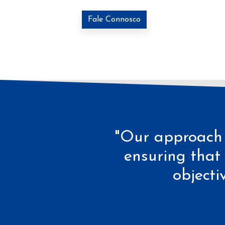
Fale Connosco
"Our approach i
ensuring that 
objecti