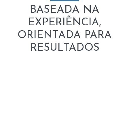
BASEADA NA
EXPERIÊNCIA,
ORIENTADA PARA
RESULTADOS
A nossa equipa reúne décadas de experiência em
setores-chave de investimento e consultoria.
Esta abordagem multidisciplinar permite-nos gerir
projetos complexos com confiança, precisão e
responsabilidade.